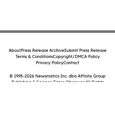
About
Press Release Archive
Submit Press Release
Terms & Conditions
Copyright/DMCA Policy
Privacy Policy
Contact
© 1995-2026 Newsmatics Inc. dba Affinity Group
Publishing & Science Times Observer. All Rights
Reserved.
Cookie Settings / Your Privacy Choices