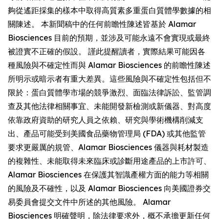
夠從遙距採集的樣本中取得高質素多重蛋白質體學數據的相
關陳述。 本新聞稿中的任何前瞻性陳述皆基於 Alamar
Biosciences 目前的預期，並涉及可能永遠不會實現或最終
被證實不正確的假設。 謹此提醒讀者，實際結果可能因各
種風險與不確定性而與 Alamar Biosciences 的前瞻性陳述
所明示或暗示者有重大差異。這些風險與不確定性包括但不
限於：蛋白質體學市場的競爭激烈、面臨法律訴訟、監管調
查及其他法律相關事宜、未能開發新檢測或新儀器、對高度
依靠政府資助的研究人員之依賴、研究與學術機構削減支
出、產品可能受到美國食品藥物管理局 (FDA) 或其他監管
要求更嚴厲的規管、Alamar Biosciences 儀器與耗材製造
的複雜性、未能取得未來臨床或診斷用途產品的上市許可、
Alamar Biosciences 在保護其智識產權方面的能力等相關
的風險及不確性，以及 Alamar Biosciences 向美國證券交
易委員會提交文件中所述的其他風險。 Alamar
Biosciences 明確聲明，除法律要求外，概不承擔更新任何