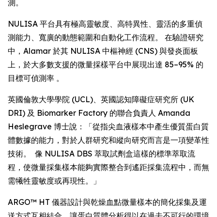
測。
NULISA 平台具有極高靈敏度、高特異性、靈活的多重偵
測能力、寬廣的動態範圍和自動化工作流程。 在驗證研究
中，Alamar 於其 NULISA 中樞神經 (CNS) 與發炎面板
上，於大多數支援的微量採樣平台中展現出達 85–95% 的
目標可偵測率 。
英國倫敦大學學院 (UCL)、英國認知障礙症研究所 (UK
DRI) 及 Biomarker Factory 的聯合負責人 Amanda
Heslegrave 博士說：「從指尖血液樣本中產生優質蛋白質
體數據的能力，對於人群研究和縱向研究而言是一項變革性
技術。 像 NULISA DBS 萃取試劑盒這樣的標準萃取流
程，使微量採集樣本能夠實際整合到遙距採集流程中，而無
需犧牲靈敏度或再現性。」
ARGO™ HT 儀器設計與乾燥血點微量樣本的簡化採集及運
送方式互相結合，讓蛋白質體分析得以在過去不可行的環境