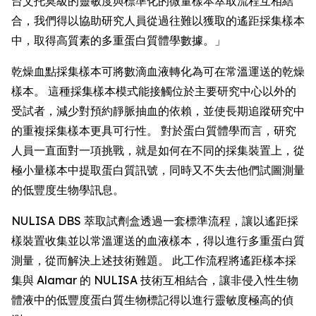
台艾托莫級的靈敏度與標準化的微量樣本萃取流程互相結
合，我們得以協助研究人員從過往難以獲取的遙距採集樣本
中，取得高質素的多重蛋白質體學數據。」
乾燥血點採集樣本可將數滴血液轉化為可在常溫運送的乾燥
樣本。 這種採集樣本模式能接觸位於主要研究中心以外的
受試者，減少對預約靜脈抽血的依賴，並使長期追蹤研究中
的重複採集樣本更具可行性。 對於蛋白質體學而言，研究
人員一直面對一項挑戰，就是如何在不同的採集裝置上，從
極小量樣本中提取蛋白質訊號，同時又不失去他們試圖測量
的低豐度生物學訊息。
NULISA DBS 萃取試劑盒透過一套標準流程，讓以遙距採
樣裝置收集並以常溫運送的血液樣本，得以進行多重蛋白質
測量，從而解決上述技術難題。 此工作流程將遙距樣本採
集與 Alamar 的 NULISA 技術互相結合，讓非侵入性生物
體液中的低豐度蛋白質生物標記得以進行靈敏度極高的偵