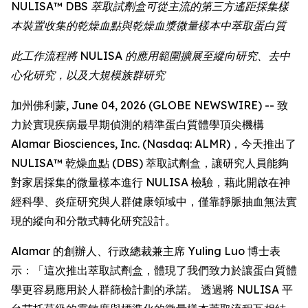
NULISA™ DBS 萃取試劑盒可從主流的第三方遙距採集樣
本裝置收集的乾燥血點與乾燥血漿微量樣本中萃取蛋白質
此工作流程將 NULISA 的應用範圍擴展至縱向研究、去中
心化研究，以及大規模族群研究
加州佛利蒙, June 04, 2026 (GLOBE NEWSWIRE) -- 致
力於實現疾病最早期偵測的精準蛋白質體學頂尖機構
Alamar Biosciences, Inc. (Nasdaq: ALMR)，今天推出了
NULISA™ 乾燥血點 (DBS) 萃取試劑盒，讓研究人員能夠
對家居採集的微量樣本進行 NULISA 檢驗，藉此開啟在神
經科學、炎症研究與人群健康領域中，僅靠靜脈抽血無法實
現的縱向和分散式轉化研究設計。
Alamar 的創辦人、行政總裁兼主席 Yuling Luo 博士表
示：「這次推出萃取試劑盒，體現了我們致力於讓蛋白質體
學更容易應用於人群篩檢計劃的承諾。 透過將 NULISA 平