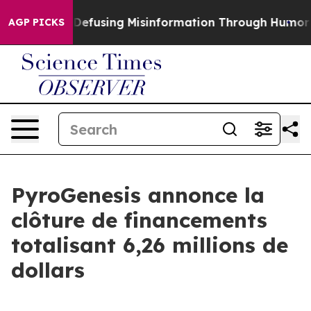
mdani
Defusing Misinformation Through Humor
The Nat
AGP PICKS
PyroGenesis annonce la
clôture de financements
totalisant 6,26 millions de
dollars