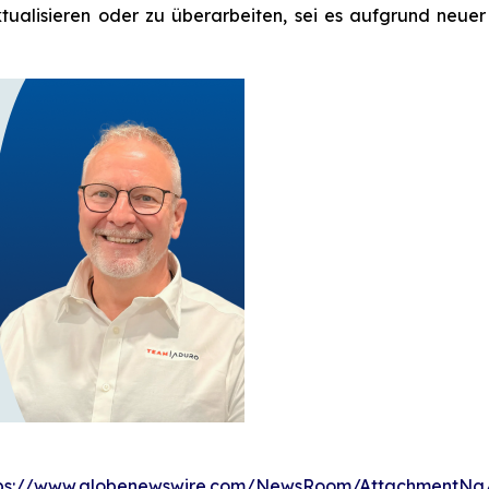
ktualisieren oder zu überarbeiten, sei es aufgrund neuer
tps://www.globenewswire.com/NewsRoom/AttachmentNg/