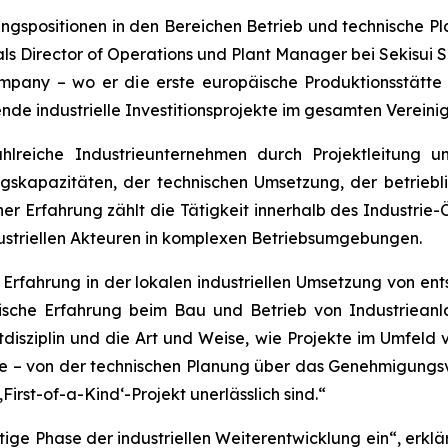
ngspositionen in den Bereichen Betrieb und technische 
 als Director of Operations und Plant Manager bei Sekisu
Company – wo er die erste europäische Produktionsstätt
 industrielle Investitionsprojekte im gesamten Vereinigt
lreiche Industrieunternehmen durch Projektleitung un
skapazitäten, der technischen Umsetzung, der betriebl
ner Erfahrung zählt die Tätigkeit innerhalb des Industri
ustriellen Akteuren in komplexen Betriebsumgebungen.
m Erfahrung in der lokalen industriellen Umsetzung von ent
tische Erfahrung beim Bau und Betrieb von Industriean
tdisziplin und die Art und Weise, wie Projekte im Umfeld
e – von der technischen Planung über das Genehmigungsve
‚First-of-a-Kind‘-Projekt unerlässlich sind.“
htige Phase der industriellen Weiterentwicklung ein“, erkl