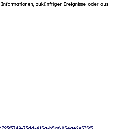
 Informationen, zukünftiger Ereignisse oder aus
793f3749-73dd-415a-b5af-854ae2e535f5