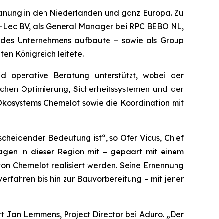
Planung in den Niederlanden und ganz Europa. Zu
i S-Lec BV, als General Manager bei RPC BEBO NL,
e des Unternehmens aufbaute – sowie als Group
en Königreich leitete.
d operative Beratung unterstützt, wobei der
ichen Optimierung, Sicherheitssystemen und der
e-Ökosystems Chemelot sowie die Koordination mit
scheidender Bedeutung ist“, so Ofer Vicus, Chief
lagen in dieser Region mit – gepaart mit einem
 von Chemelot realisiert werden. Seine Ernennung
rfahren bis hin zur Bauvorbereitung – mit jener
ärt Jan Lemmens, Project Director bei Aduro. „Der