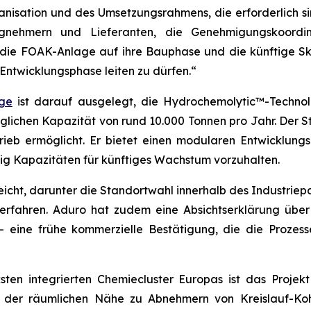
nisation und des Umsetzungsrahmens, die erforderlich s
gnehmern und Lieferanten, die Genehmigungskoordi
die FOAK-Anlage auf ihre Bauphase und die künftige Ska
 Entwicklungsphase leiten zu dürfen.“
ge
ist darauf ausgelegt, die Hydrochemolytic™-Technol
glichen Kapazität von rund 10.000 Tonnen pro Jahr. Der Stan
ieb ermöglicht. Er bietet einen modularen Entwicklungs
tig Kapazitäten für künftiges Wachstum vorzuhalten.
reicht, darunter die Standortwahl innerhalb des Industri
rfahren. Aduro hat zudem eine Absichtserklärung über 
eine frühe kommerzielle Bestätigung, die die Prozess
ten integrierten Chemiecluster Europas ist das Projek
 der räumlichen Nähe zu Abnehmern von Kreislauf-Kohle