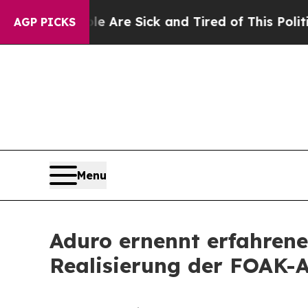
ple Are Sick and Tired of This Politics of Hatred
AGP PICKS
Menu
Aduro ernennt erfahrene
Realisierung der FOAK-