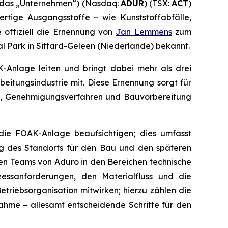
r das „Unternehmen“) (Nasdaq:
ADUR
) (TSX:
ACT
)
rtige Ausgangsstoffe – wie Kunststoffabfälle,
offiziell die Ernennung von
Jan Lemmens
zum
al Park in Sittard-Geleen (Niederlande) bekannt.
-Anlage leiten und bringt dabei mehr als drei
eitungsindustrie mit. Diese Ernennung sorgt für
g, Genehmigungsverfahren und Bauvorbereitung
die FOAK-Anlage beaufsichtigen; dies umfasst
ng des Standorts für den Bau und den späteren
hen Teams von Aduro in den Bereichen technische
essanforderungen, den Materialfluss und die
riebsorganisation mitwirken; hierzu zählen die
nahme – allesamt entscheidende Schritte für den