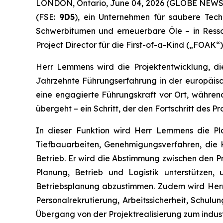
LONDON, Ontario, June 04, 2026 (GLOBE NEW
(FSE:
9D5
), ein Unternehmen für saubere Tech
Schwerbitumen und erneuerbare Öle – in Resso
Project Director für die First-of-a-Kind („FOAK
Herr Lemmens wird die Projektentwicklung, di
Jahrzehnte Führungserfahrung in der europäisch
eine engagierte Führungskraft vor Ort, währ
übergeht – ein Schritt, der den Fortschritt des Pr
In dieser Funktion wird Herr Lemmens die Pl
Tiefbauarbeiten, Genehmigungsverfahren, die 
Betrieb. Er wird die Abstimmung zwischen den P
Planung, Betrieb und Logistik unterstützen
Betriebsplanung abzustimmen. Zudem wird Herr 
Personalrekrutierung, Arbeitssicherheit, Schul
Übergang von der Projektrealisierung zum indust