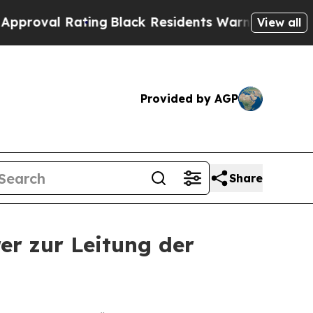
ting
Black Residents Warned of Abusive Cops for 
View all
Provided by AGP
Share
er zur Leitung der