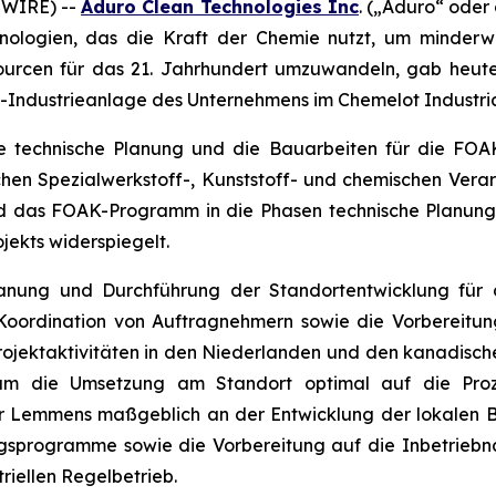
SWIRE) --
Aduro Clean Technologies Inc
. („Aduro“ ode
nologien, das die Kraft der Chemie nutzt, um minderwe
urcen für das 21. Jahrhundert umzuwandeln, gab heute 
“)-Industrieanlage des Unternehmens im Chemelot Industri
e technische Planung und die Bauarbeiten für die FOAK
en Spezialwerkstoff-, Kunststoff- und chemischen Verarb
end das FOAK-Programm in die Phasen technische Planun
ojekts widerspiegelt.
anung und Durchführung der Standortentwicklung für 
Koordination von Auftragnehmern sowie die Vorbereitu
rojektaktivitäten in den Niederlanden und den kanadisc
, um die Umsetzung am Standort optimal auf die Proz
Lemmens maßgeblich an der Entwicklung der lokalen Bet
ungsprogramme sowie die Vorbereitung auf die Inbetrieb
riellen Regelbetrieb.